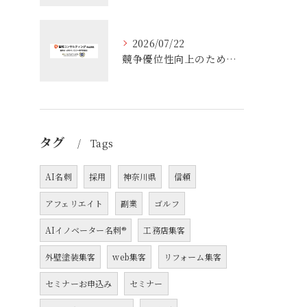
2026/07/22
競争優位性向上のためのコンサル活用術と企業成長を実現する実践ポイント
タグ
Tags
AI名刺
採用
神奈川県
信頼
アフェリエイト
副業
ゴルフ
AIイノベーター名刺®
工務店集客
外壁塗装集客
web集客
リフォーム集客
セミナーお申込み
セミナー