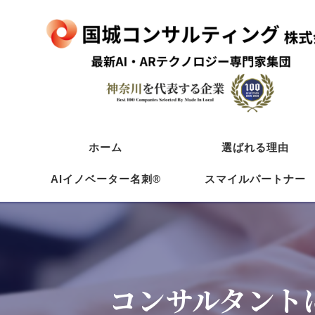
ホーム
選ばれる理由
AIイノベーター名刺®
スマイルパートナー
塗装/防水
初めての方へ
リフォーム
AIイノベーター名刺
工務店
コンサルタント
飲食店活用法
飲食店