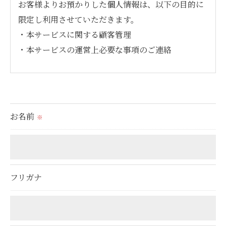
お客様よりお預かりした個人情報は、以下の目的に
限定し利用させていただきます。
・本サービスに関する顧客管理
・本サービスの運営上必要な事項のご連絡
＜個人情報の提供について＞
当社ではお客様の同意を得た場合または法令に定め
られた場合を除き、
お名前
※
取得した個人情報を第三者に提供することはいたし
ません。
＜個人情報の委託について＞
フリガナ
当社では、利用目的の達成に必要な範囲において、
個人情報を外部に委託する場合があります。
これらの委託先に対しては個人情報保護契約等の措