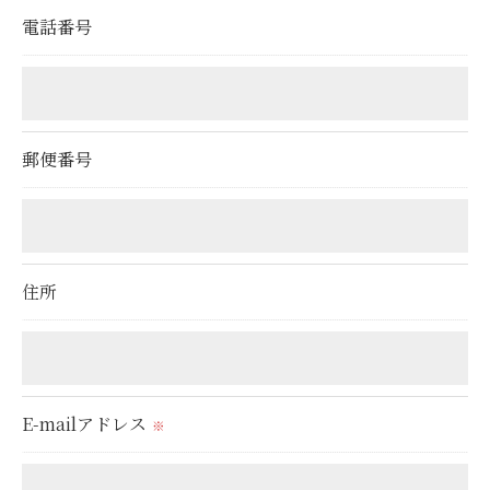
置をとり、適切な監督を行います。
電話番号
＜個人情報の安全管理＞
当社では、個人情報の漏洩等がなされないよう、適
切に安全管理対策を実施します。
郵便番号
＜個人情報を与えなかった場合に生じる結果＞
必要な情報を頂けない場合は、それに対応した当社
のサービスをご提供できない場合がございますので
住所
予めご了承ください。
＜個人情報の開示･訂正・削除･利用停止の手続につ
いて＞
E-mailアドレス
※
当社では、お客様の個人情報の開示･訂正･削除・利
用停止の手続を定めさせて頂いております。