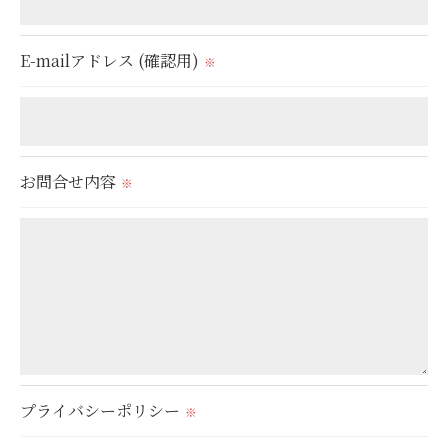
ご本人である事を確認のうえ、対応させて頂きま
す。
E-mailアドレス (確認用)
※
個人情報の開示･訂正･削除・利用停止の具体的手続
きにつきましては、お電話でお問合せ下さい。
お問合せ内容
※
プライバシーポリシー
※