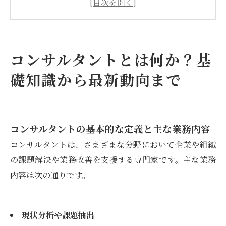
神奈川県・横浜のコンサルタント事情と地域特
性
コンサルタントサービスの費用・料金体系と契
コンサルタントとは何か？基
約プロセス
礎知識から最新動向まで
コンサルタントについて
神奈川県でコンサルタントが選ばれる（求めら
れる）理由について
神奈川県について
コンサルタントの基本的な定義と主な業務内容
コンサルタントに関するよくある質問（FAQ）
コンサルタントは、さまざまな分野において企業や組織
を記事内解説に統合
の課題解決や業務改善を支援する専門家です。主な業務
内容は次の通りです。
会社概要
関連エリア
対応地域
現状分析や課題抽出