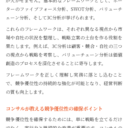
が欠かせません。基本的なフレームワークとして、ポー
析法
ターのファイブフォース分析、SWOT分析、バリューチ
実践的な競争優位性の使い方をコンサルが
ェーン分析、そして3C分析が挙げられます。
紹介
これらのフレームワークは、それぞれ異なる視点から市
場や自社の状況を整理し、戦略立案の土台を作る役割を
果たします。例えば、3C分析は顧客・競合・自社の三つ
の視点から戦略を考察し、バリューチェーン分析は価値
創造のプロセスを深化させることに寄与します。
フレームワークを正しく理解し実務に落とし込むこと
で、競争優位性の持続的な強化が可能となり、経営判断
の質も向上します。
コンサルが教える競争優位性の確保ポイント
競争優位性を確保するためには、単に戦略を立てるだけ
でなく、実行力と継続的な改善が重要です。コンサルの