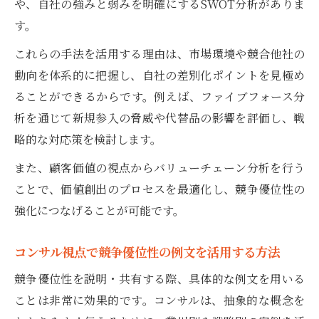
や、自社の強みと弱みを明確にするSWOT分析がありま
競争優位性向上を支える分析フレームワー
す。
ク事例
これらの手法を活用する理由は、市場環境や競合他社の
自社で活かす競争優位性構築ノウハウ
動向を体系的に把握し、自社の差別化ポイントを見極め
コンサルが伝授する自社の競争優位性発見
ることができるからです。例えば、ファイブフォース分
法
析を通じて新規参入の脅威や代替品の影響を評価し、戦
競争優位性構築に役立つコンサルの実践知
略的な対応策を検討します。
識
また、顧客価値の視点からバリューチェーン分析を行う
自社の競争優位性向上を支える分析手法
ことで、価値創出のプロセスを最適化し、競争優位性の
コンサル流競争優位性確立のための自社戦
強化につなげることが可能です。
略
競争優位性例文から学ぶ自社応用ポイント
コンサル視点で競争優位性の例文を活用する方法
競争優位性の定義と現場活用ポイント
競争優位性を説明・共有する際、具体的な例文を用いる
コンサルが示す競争優位性の定義と活用例
ことは非常に効果的です。コンサルは、抽象的な概念を