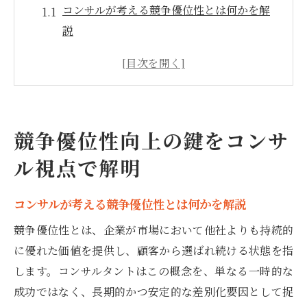
コンサルが考える競争優位性とは何かを解
説
競争優位性向上に必要なコンサルの分析手
法
コンサル視点で競争優位性の例文を活用す
る方法
競争優位性向上の鍵をコンサ
競争優位性確立に役立つフレームワークの
ル視点で解明
基本
コンサルが教える競争優位性の確保ポイン
コンサルが考える競争優位性とは何かを解説
ト
コンサルが語る競争優位性確立の新常識
競争優位性とは、企業が市場において他社よりも持続的
に優れた価値を提供し、顧客から選ばれ続ける状態を指
コンサル流競争優位性の新定義と現代的な
します。コンサルタントはこの概念を、単なる一時的な
考え方
成功ではなく、長期的かつ安定的な差別化要因として捉
競争優位性確立のためのコンサル戦略を紹