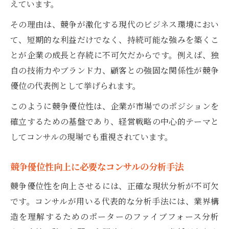
えています。
介
その理由は、競争が激化する現代のビジネス環境におい
競争優位性が高い企業の特徴をコンサルが
て、短期的な利益だけでなく、持続可能な強みを築くこ
分析
とが企業の成長と存続に不可欠だからです。例えば、独
競争優位性を使いこなすコンサルの実践例
自の技術力やブランド力、顧客との強固な関係性が競争
競争優位性向上に効くコンサルのアドバイ
優位の代表例として挙げられます。
ス
このように競争優位性は、企業が市場でのポジションを
フレームワーク活用による差別化戦略の実践
確立するための基盤であり、経営戦略の中心的テーマと
競争優位性向上に不可欠なフレームワーク
してコンサルの現場でも重視されています。
の使い方
コンサルが実践する差別化戦略のポイント
競争優位性向上に必要なコンサルの分析手法
解説
競争優位性を向上させるには、正確な現状分析が不可欠
競争優位性向上へ導くフレームワーク活用
です。コンサルが用いる代表的な分析手法には、業界構
術
造を理解するためのポーターのファイブフォース分析
差別化を成功させるコンサルの視点を学ぶ