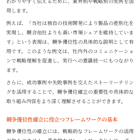
現場で使える競争優位性向上の具体的ポイ
わかりやすく伝えるために、業界別や戦略別の実例を活
ント
用します。
競争優位性とは何か現場での実践をコンサ
例えば、「当社は独自の技術開発により製品の差別化を
ル解説
実現し、競合他社よりも高い市場シェアを維持していま
競争優位性を現場で活かすコンサルの工夫
す」という表現は、競争優位性の具体的な説明として有
競争優位性の例文をもとに現場活用を考え
用です。このような例文は、社内外のコミュニケーショ
る
ンで戦略理解を促進し、実行への意識統一にもつながり
ます。
競争優位を維持するための実践的アプローチ
コンサルが実践する競争優位性維持の秘訣
さらに、成功事例や失敗事例を交えたストーリーテリン
グを活用することで、競争優位確立の重要性や具体的な
競争優位性向上を続けるポイントをコンサ
取り組み内容をより深く理解させることができます。
ルが解説
競争優位性確保のための持続的施策を考え
競争優位性確立に役立つフレームワークの基本
る
競争優位性の確立には、戦略的なフレームワークの活用
競争優位性を維持するためのコンサル流分