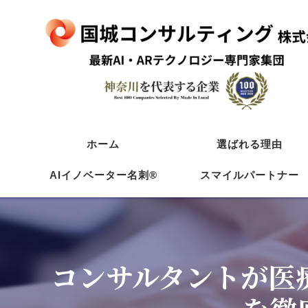
ホーム
選ばれる理由
AIイノベーター名刺®
スマイルパートナー
塗装/防水
初めての方へ
リフォーム
AIイノベーター名刺
工務店
コンサルタントが医
飲食店活用法
飲食店