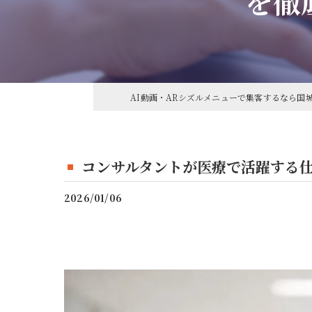
を徹
接客業活用法
コーチング
営業マン活用法
スポーツチーム活用法
AI動画・ARシズルメニューで集客するなら国
著者向け活用法
コンサルタントが医療で活躍する
2026/01/06