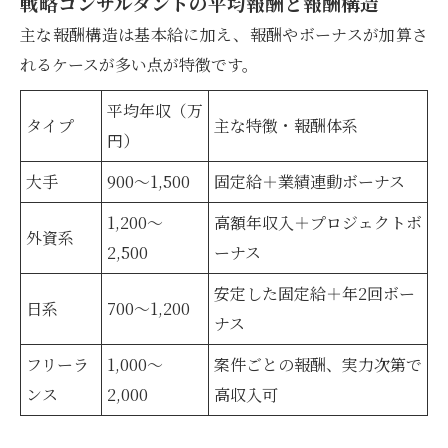
戦略コンサルタントの平均報酬と報酬構造
主な報酬構造は基本給に加え、報酬やボーナスが加算さ
れるケースが多い点が特徴です。
平均年収（万
タイプ
主な特徴・報酬体系
円）
大手
900〜1,500
固定給＋業績連動ボーナス
1,200〜
高額年収入＋プロジェクトボ
外資系
2,500
ーナス
安定した固定給＋年2回ボー
日系
700〜1,200
ナス
フリーラ
1,000〜
案件ごとの報酬、実力次第で
ンス
2,000
高収入可