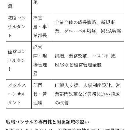
象
類
戦略コン
経営
企業全体の成長戦略、新規事
サルタン
層・事
業、グローバル戦略、M&A戦略
ト
業部長
経営
経営コン
陣・現
組織、業務改革、コスト削減、
サルタン
場管理
BPRなど経営管理全般
ト
層
ビジネス
部門
IT導入支援、人事制度設計、営
コンサル
長・管
業部門改革など実務に近い領域
タント
理職
の改善
戦略コンサルの専門性と対象領域の違い