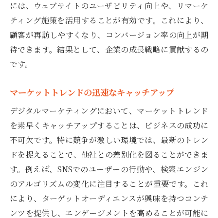
には、ウェブサイトのユーザビリティ向上や、リマーケ
市場動向の予測手法
ティング施策を活用することが有効です。これにより、
セグメンテーションと市場機会の特定
顧客が再訪しやすくなり、コンバージョン率の向上が期
データセキュリティの重要性と対策
待できます。結果として、企業の成長戦略に貢献するの
持続可能な成長を目指す企業にコンサルが不可
です。
欠な理由
マーケットトレンドの迅速なキャッチアップ
持続可能性を考慮した戦略立案
環境影響評価とその管理
デジタルマーケティングにおいて、マーケットトレンド
エシカルマーケティングの推進
を素早くキャッチアップすることは、ビジネスの成功に
不可欠です。特に競争が激しい環境では、最新のトレン
サプライチェーンの透明性向上
ドを捉えることで、他社との差別化を図ることができま
CSR活動の強化支援
す。例えば、SNSでのユーザーの行動や、検索エンジン
企業価値向上を目指す全体戦略
のアルゴリズムの変化に注目することが重要です。これ
により、ターゲットオーディエンスが興味を持つコンテ
ンツを提供し、エンゲージメントを高めることが可能に