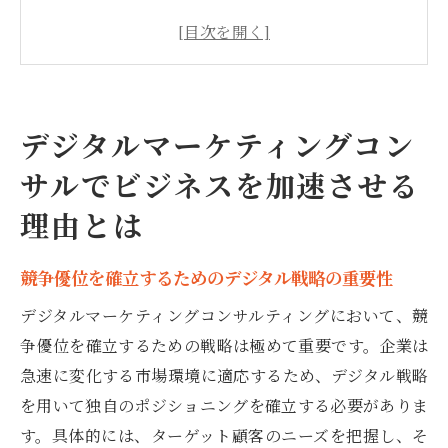
重要性
データドリブンな意思決定の強化
顧客エンゲージメントの向上とその効果
カスタマージャーニーの最適化
デジタルマーケティングコン
マーケットトレンドの迅速なキャッチアッ
サルでビジネスを加速させる
プ
ROIを最大化するための最適なアプローチ
理由とは
コンサルが導く成功への道、デジタル戦略の立
競争優位を確立するためのデジタル戦略の重要性
案法
効果的な目標設定とKPIの策定
デジタルマーケティングコンサルティングにおいて、競
争優位を確立するための戦略は極めて重要です。企業は
デジタルチャネルの統合とそのメリット
急速に変化する市場環境に適応するため、デジタル戦略
ターゲティングとパーソナライズ戦略の最
を用いて独自のポジショニングを確立する必要がありま
適化
す。具体的には、ターゲット顧客のニーズを把握し、そ
競合分析を活用した戦略構築