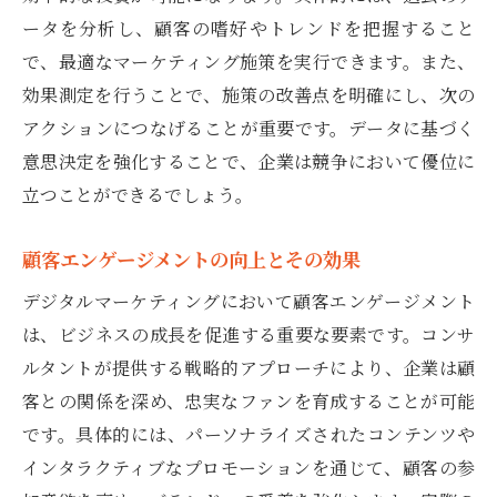
サルの実例
ータを分析し、顧客の嗜好やトレンドを把握すること
成功事例から学ぶデジタル戦略の教訓
で、最適なマーケティング施策を実行できます。また、
クライアントの課題解決へのアプローチ
効果測定を行うことで、施策の改善点を明確にし、次の
業種別に見るデジタルコンサルの効果
アクションにつなげることが重要です。データに基づく
中小企業向けのデジタル支援策
意思決定を強化することで、企業は競争において優位に
立つことができるでしょう。
新興市場への進出事例
グローバル展開を支援するコンサルの役割
顧客エンゲージメントの向上とその効果
コンサルを活用したデジタル戦略の新たな可能
デジタルマーケティングにおいて顧客エンゲージメント
性
は、ビジネスの成長を促進する重要な要素です。コンサ
AIとビッグデータを活用した新戦略
ルタントが提供する戦略的アプローチにより、企業は顧
顧客体験向上のための最新技術
客との関係を深め、忠実なファンを育成することが可能
デジタルプラットフォームの革新事例
です。具体的には、パーソナライズされたコンテンツや
マルチチャネル戦略の進化
インタラクティブなプロモーションを通じて、顧客の参
新しいビジネスモデルの構築