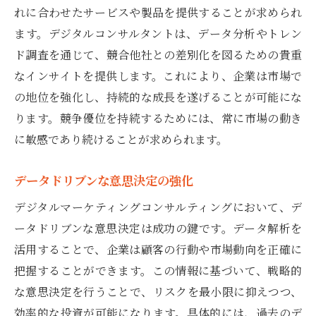
れに合わせたサービスや製品を提供することが求められ
イノベーションを推進するための最新技術
ます。デジタルコンサルタントは、データ分析やトレン
の活用
ド調査を通じて、競合他社との差別化を図るための貴重
持続可能な戦略のためのフィードバックル
なインサイトを提供します。これにより、企業は市場で
ープの重要性
の地位を強化し、持続的な成長を遂げることが可能にな
変化するデジタル環境でコンサルが果たす役割
ります。競争優位を持続するためには、常に市場の動き
市場変化への迅速な適応力の重要性
に敏感であり続けることが求められます。
顧客ニーズの進化とその対応策
データドリブンな意思決定の強化
デジタルトランスフォーメーションの推進
役
デジタルマーケティングコンサルティングにおいて、デ
ータドリブンな意思決定は成功の鍵です。データ解析を
サイバーセキュリティ対策の強化支援
活用することで、企業は顧客の行動や市場動向を正確に
デジタルリスクの管理と回避策
把握することができます。この情報に基づいて、戦略的
社会的責任とサステナビリティの考慮
な意思決定を行うことで、リスクを最小限に抑えつつ、
企業成長を支えるデジタルマーケティングコン
効率的な投資が可能になります。具体的には、過去のデ