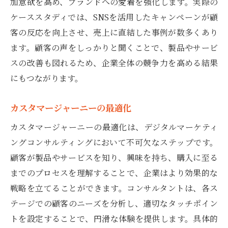
加意欲を高め、ブランドへの愛着を強化します。実際の
サブスクリプションビジネスの拡大支援
ケーススタディでは、SNSを活用したキャンペーンが顧
客の反応を向上させ、売上に直結した事例が数多くあり
クライアントとの信頼構築がコンサルの鍵とな
ます。顧客の声をしっかりと聞くことで、製品やサービ
る理由
スの改善も図れるため、企業全体の競争力を高める結果
コミュニケーションスキルの向上方法
にもつながります。
長期的なパートナーシップの形成
信頼を生むプロジェクトマネジメント
カスタマージャーニーの最適化
透明性の高いプロセスの重要性
カスタマージャーニーの最適化は、デジタルマーケティ
顧客満足度向上への取り組み
ングコンサルティングにおいて不可欠なステップです。
フィードバックループによる関係の深化
顧客が製品やサービスを知り、興味を持ち、購入に至る
デジタルコンサルがもたらす市場分析の重要性
までのプロセスを理解することで、企業はより効果的な
リアルタイムデータ分析のメリット
戦略を立てることができます。コンサルタントは、各ス
テージでの顧客のニーズを分析し、適切なタッチポイン
顧客インサイトの抽出と応用
トを設定することで、円滑な体験を提供します。具体的
競争環境のモニタリング技術