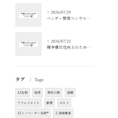
2026/07/29
ベンダー管理コンサルティングで実務が変わる役割整理と失敗しない進め方
2026/07/22
競争優位性向上のためのコンサル活用術と企業成長を実現する実践ポイント
タグ
Tags
AI名刺
採用
神奈川県
信頼
アフェリエイト
副業
ゴルフ
AIイノベーター名刺®
工務店集客