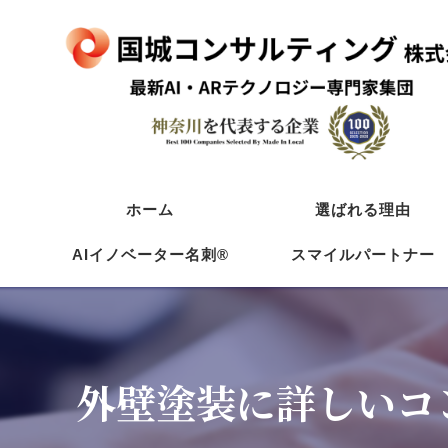
ホーム
選ばれる理由
AIイノベーター名刺®
スマイルパートナー
塗装/防水
初めての方へ
リフォーム
AIイノベーター名刺
工務店
外壁塗装に詳しいコ
飲食店活用法
飲食店